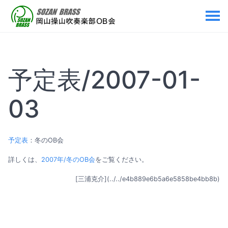
予定表/2007-01-
03
予定表
：冬のOB会
詳しくは、
2007年/冬のOB会
をご覧ください。
[三浦克介](../../e4b889e6b5a6e5858be4bb8b)